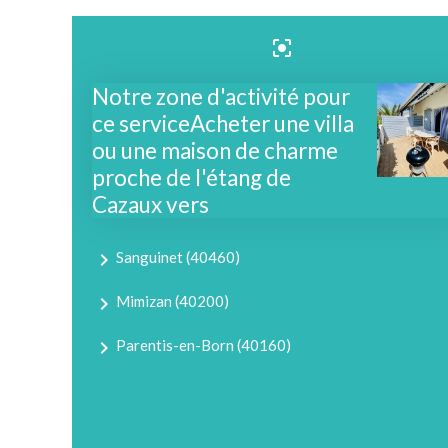
center_focus_strong
Notre zone d'activité pour
ce serviceAcheter une villa
ou une maison de charme
proche de l'étang de
Cazaux vers
navigate_next
Sanguinet (40460)
navigate_next
Mimizan (40200)
navigate_next
Parentis-en-Born (40160)