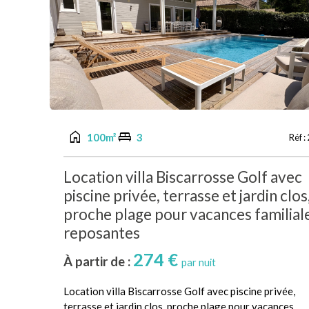
home
king_bed
100m²
3
Réf :
Location villa Biscarrosse Golf avec
piscine privée, terrasse et jardin clos
proche plage pour vacances familial
reposantes
274 €
À partir de :
par nuit
Location villa Biscarrosse Golf avec piscine privée,
terrasse et jardin clos, proche plage pour vacances