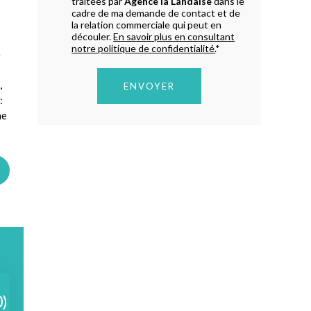
traitées par
Agence la Landaise
dans le
cadre de ma demande de contact et de
la relation commerciale qui peut en
découler.
En savoir plus en consultant
notre politique de confidentialité.
*
e
,
:
ne
0)