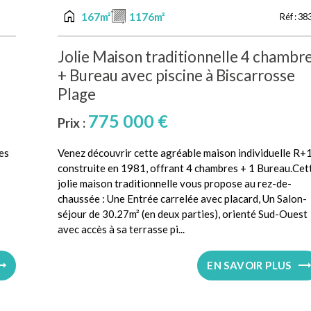
home
167m²
1176m²
Réf :
38
Jolie Maison traditionnelle 4 chambr
+ Bureau avec piscine à Biscarrosse
Plage
775 000 €
Prix :
es
Venez découvrir cette agréable maison individuelle R+
construite en 1981, offrant 4 chambres + 1 Bureau.Cet
jolie maison traditionnelle vous propose au rez-de-
chaussée : Une Entrée carrelée avec placard, Un Salon-
séjour de 30.27m² (en deux parties), orienté Sud-Ouest
avec accès à sa terrasse pi...
EN SAVOIR PLUS