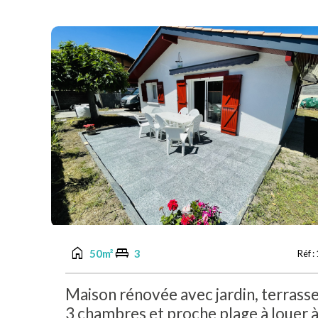
home
king_bed
50m²
3
Réf :
Maison rénovée avec jardin, terrasse
3 chambres et proche plage à louer 