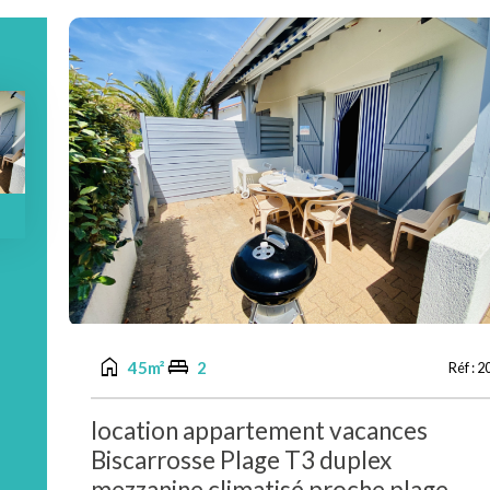
home
king_bed
45m²
2
Réf :
2
location appartement vacances
Biscarrosse Plage T3 duplex
mezzanine climatisé proche plage