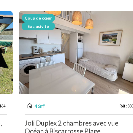
Coup de cœur
Exclusivité
home
46m²
164
Réf :
38
,
Joli Duplex 2 chambres avec vue
à
Océan à Biscarrosse Plage