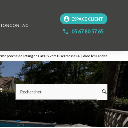
account_circle
ESPACE CLIENT
TION
CONTACT
05 67 80 57 65
rme proche de l'étang de Cazaux vers Biscarrosse (40) dans les Landes
e
Rechercher