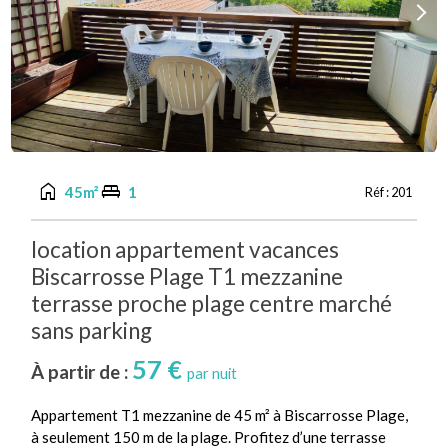
Previous
Next
home
king_bed
45m²
1
Réf :
201
location appartement vacances
Biscarrosse Plage T1 mezzanine
terrasse proche plage centre marché
sans parking
57 €
À partir de :
par nuit
Appartement T1 mezzanine de 45 m² à Biscarrosse Plage,
à seulement 150 m de la plage. Profitez d’une terrasse