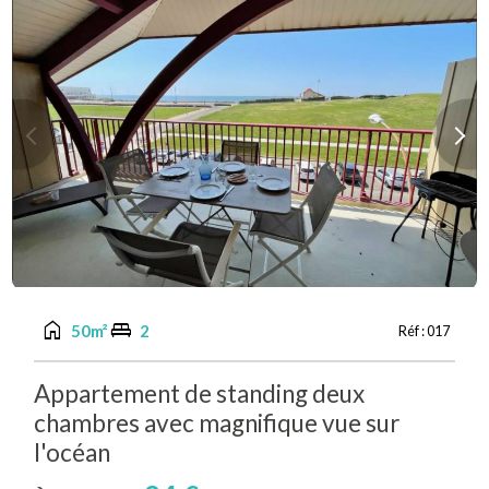
Previous
Next
home
king_bed
50m²
2
Réf :
017
Appartement de standing deux
chambres avec magnifique vue sur
l'océan