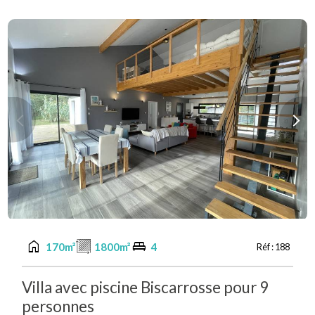
Previous
Next
home
king_bed
170m²
1800m²
4
Réf :
188
Villa avec piscine Biscarrosse pour 9
personnes