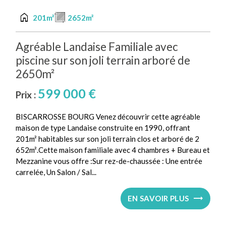
home
201m²
2652m²
Agréable Landaise Familiale avec
piscine sur son joli terrain arboré de
2650m²
599 000 €
Prix :
BISCARROSSE BOURG Venez découvrir cette agréable
maison de type Landaise construite en 1990, offrant
201m² habitables sur son joli terrain clos et arboré de 2
652m².Cette maison familiale avec 4 chambres + Bureau et
Mezzanine vous offre :Sur rez-de-chaussée : Une entrée
carrelée, Un Salon / Sal...
EN SAVOIR PLUS