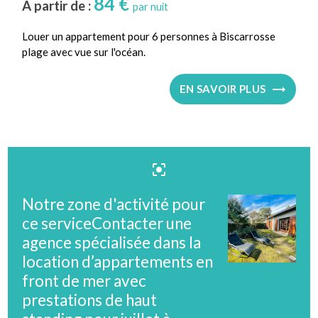
84 €
À partir de :
par nuit
Louer un appartement pour 6 personnes à Biscarrosse
plage avec vue sur l'océan.
EN SAVOIR PLUS
center_focus_strong
Notre zone d'activité pour
ce serviceContacter une
agence spécialisée dans la
location d’appartements en
front de mer avec
prestations de haut