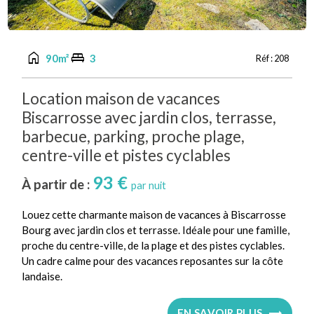
home
king_bed
90m²
3
Réf :
208
Location maison de vacances
Biscarrosse avec jardin clos, terrasse,
barbecue, parking, proche plage,
centre-ville et pistes cyclables
93 €
À partir de :
par nuit
Louez cette charmante maison de vacances à Biscarrosse
Bourg avec jardin clos et terrasse. Idéale pour une famille,
proche du centre-ville, de la plage et des pistes cyclables.
Un cadre calme pour des vacances reposantes sur la côte
landaise.
EN SAVOIR PLUS