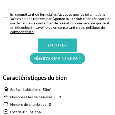
En soumettant ce formulaire, j'accepte que les informations
saisies soient traitées par
Agence la Landaise
dans le cadre de
ma demande de contact et de la relation commerciale qui peut
en découler.
En savoir plus en consultant notre politique de
confidentialité.
*
RÉSERVER MAINTENANT
Caractéristiques du bien
home
Surface habitable :
50m²
shower
Nombre salles de bain/d'eau :
1
king_bed
Nombre de chambres :
2
offline_bolt
Extérieur :
balcon