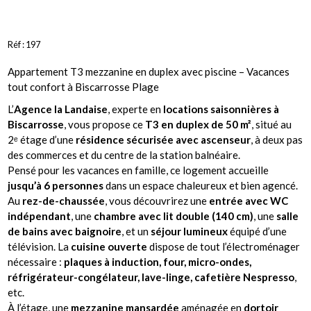
Réf :
197
Appartement T3 mezzanine en duplex avec piscine – Vacances
tout confort à Biscarrosse Plage
L’
Agence la Landaise
, experte en
locations saisonnières à
Biscarrosse
, vous propose ce
T3 en duplex de 50 m²
, situé au
2ᵉ étage d’une
résidence sécurisée avec ascenseur
, à deux pas
des commerces et du centre de la station balnéaire.
Pensé pour les vacances en famille, ce logement accueille
jusqu’à 6 personnes
dans un espace chaleureux et bien agencé.
Au
rez-de-chaussée
, vous découvrirez une
entrée avec WC
indépendant
, une
chambre avec lit double (140 cm)
, une
salle
de bains avec baignoire
, et un
séjour lumineux
équipé d’une
télévision. La
cuisine ouverte
dispose de tout l’électroménager
nécessaire :
plaques à induction, four, micro-ondes,
réfrigérateur-congélateur, lave-linge, cafetière Nespresso
,
etc.
À l’étage, une
mezzanine mansardée
aménagée en
dortoir