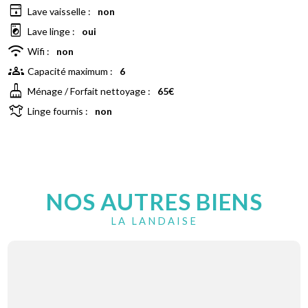
dishwasher
Lave vaisselle :
non
local_laundry_service
Lave linge :
oui
wifi
Wifi :
non
groups
Capacité maximum :
6
cleaning_services
Ménage / Forfait nettoyage :
65€
laundry
Linge fournis :
non
NOS AUTRES BIENS
LA LANDAISE