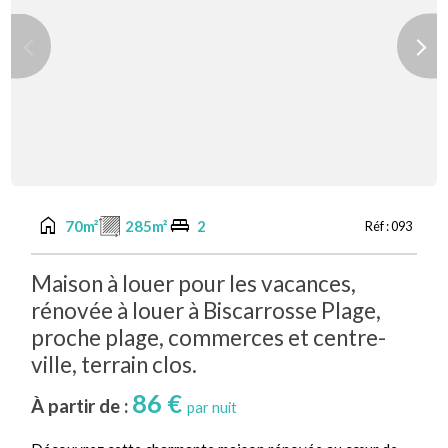
Previous
Next
home
king_bed
70m²
285m²
2
Réf :
093
Maison à louer pour les vacances,
rénovée à louer à Biscarrosse Plage,
proche plage, commerces et centre-
ville, terrain clos.
86 €
À partir de :
par nuit