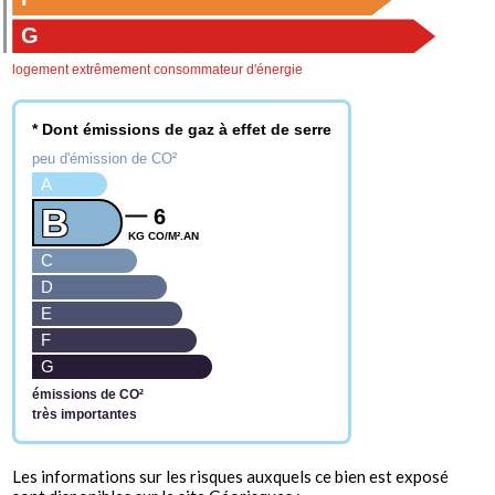
G
logement extrêmement consommateur d'énergie
* Dont émissions de gaz à effet de serre
peu d'émission de CO²
A
B
6
KG CO/M².AN
C
D
E
F
G
émissions de CO²
très importantes