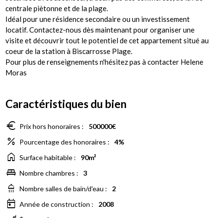
centrale piètonne et de la plage.
Idéal pour une résidence secondaire ou un investissement
locatif. Contactez-nous dès maintenant pour organiser une
visite et découvrir tout le potentiel de cet appartement situé au
coeur de la station à Biscarrosse Plage.
Pour plus de renseignements n'hésitez pas à contacter Helene
Moras
Caractéristiques du bien
euro
Prix hors honoraires :
500000€
percent
Pourcentage des honoraires :
4%
home
Surface habitable :
90m²
king_bed
Nombre chambres :
3
shower
Nombre salles de bain/d'eau :
2
today
Année de construction :
2008