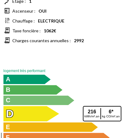
floor
Étage :
1
elevator
Ascenseur :
OUI
heat
Chauffage :
ELECTRIQUE
receipt_long
Taxe foncière :
1062€
receipt_long
Charges courantes annuelles :
2992
logement très performant
A
B
C
D
216
6*
kWh/m².an
kg CO/m².an
E
F