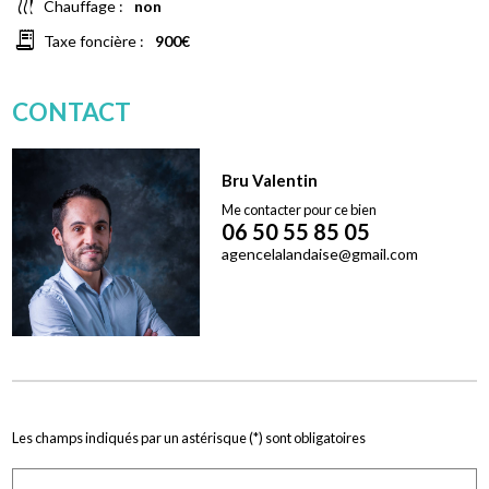
heat
Chauffage :
non
receipt_long
Taxe foncière :
900€
CONTACT
Bru Valentin
Me contacter pour ce bien
06 50 55 85 05
agencelalandaise@gmail.com
Les champs indiqués par un astérisque (*) sont obligatoires