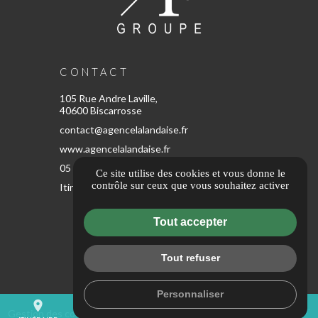
CONTACT
105 Rue Andre Laville,
40600 Biscarrosse
contact@agencelalandaise.fr
www.agencelalandaise.fr
05 67 80 57 65
Ce site utilise des cookies et vous donne le
contrôle sur ceux que vous souhaitez activer
Itinéraire
Tout accepter
ESPACE CLIENT
Tout refuser
Personnaliser
place
account_circle
mail
call
Gestion des cookies