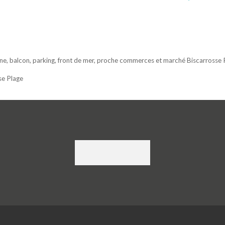
ne, balcon, parking, front de mer, proche commerces et marché Biscarrosse 
se Plage