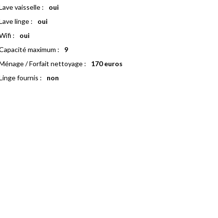
Lave vaisselle :
oui
Lave linge :
oui
Wifi :
oui
Capacité maximum :
9
Ménage / Forfait nettoyage :
170 euros
Linge fournis :
non