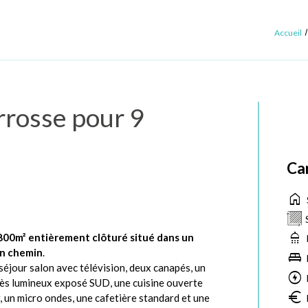
Accueil
arrosse pour 9
Ca
home
shower
1800m² entièrement clôturé situé dans un
un chemin
.
king_bed
séjour salon avec télévision, deux canapés, un
offline_bolt
très lumineux exposé SUD, une cuisine ouverte
euro
, un micro ondes, une cafetière standard et une