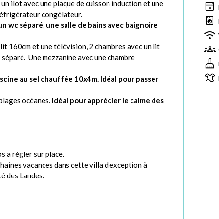
e, un ilot avec une plaque de cuisson induction et une
dishwasher
 réfrigérateur congélateur.
local_laundry_service
 un wc séparé, une salle de bains avec baignoire
wifi
it 160cm et une télévision, 2 chambres avec un lit
groups
 wc séparé. Une mezzanine avec une chambre
cleaning_services
laundry
piscine au sel chauffée 10x4m. Idéal pour passer
s plages océanes.
Idéal pour apprécier le calme des
 a régler sur place.
haines vacances dans cette villa d’exception à
té des Landes.