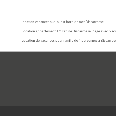
location vacances sud-ouest bord de mer Biscarrosse
Location appartement T2 cabine Biscarrosse Plage avec pisci
Location de vacances pour famille de 4 personnes à Biscarros