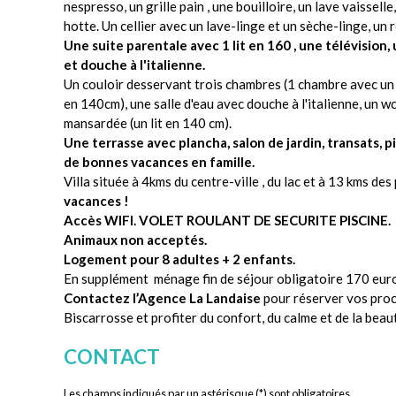
nespresso, un grille pain , une bouilloire, un lave vaissell
hotte. Un cellier avec un lave-linge et un sèche-linge, un
Une suite parentale avec 1 lit en 160 , une télévision,
et douche à l'italienne.
Un couloir desservant trois chambres (1 chambre avec un l
en 140cm), une salle d'eau avec douche à l'italienne, un
mansardée (un lit en 140 cm).
Une terrasse avec plancha, salon de jardin, transats, 
de bonnes vacances en famille.
Villa située à 4kms du centre-ville , du lac et à 13 kms de
vacances !
Accès WIFI. VOLET ROULANT DE SECURITE PISCINE.
Animaux non acceptés.
Logement pour 8 adultes + 2 enfants.
En supplément ménage fin de séjour obligatoire 170 euros
Contactez l’Agence La Landaise
pour réserver vos proc
Biscarrosse et profiter du confort, du calme et de la beau
CONTACT
Les champs indiqués par un astérisque (*) sont obligatoires