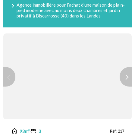
navigate_next
Agence immobilière pour l’achat d’une maison de plain-
pied moderne avec au moins deux chambres et jardin
privatif à Biscarrosse (40) dans les Landes
Previous
Next
home
king_bed
93m²
3
Réf :
217