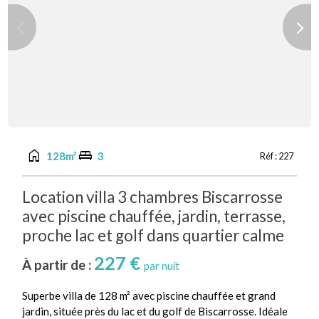
Previous
Next
home
king_bed
128m²
3
Réf :
227
Location villa 3 chambres Biscarrosse
avec piscine chauffée, jardin, terrasse,
proche lac et golf dans quartier calme
227 €
À partir de :
par nuit
Superbe villa de 128 m² avec piscine chauffée et grand
jardin, située près du lac et du golf de Biscarrosse. Idéale