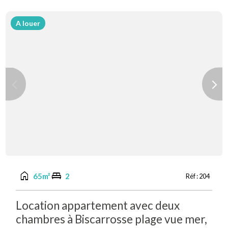
A louer
Previous
Next
home
king_bed
65m²
2
Réf :
204
Location appartement avec deux
chambres à Biscarrosse plage vue mer,