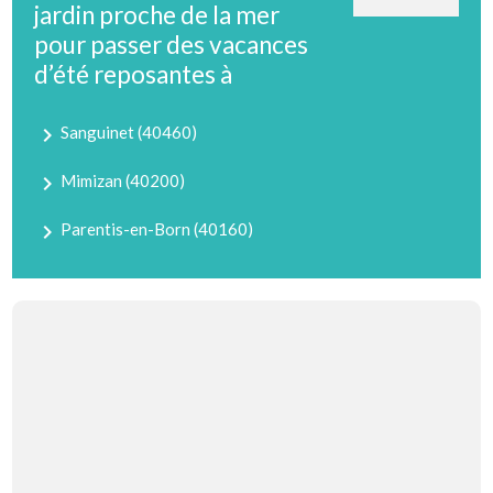
jardin proche de la mer
pour passer des vacances
d’été reposantes à
navigate_next
Sanguinet (40460)
navigate_next
Mimizan (40200)
navigate_next
Parentis-en-Born (40160)