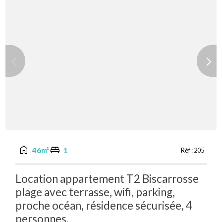
Previous
Next
home
king_bed
46m²
1
Réf :
205
Location appartement T2 Biscarrosse
plage avec terrasse, wifi, parking,
proche océan, résidence sécurisée, 4
personnes.