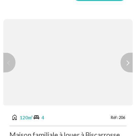
Previous
Next
home
king_bed
120m²
4
Réf :
206
Maison familiale à louer à Biscarrosse