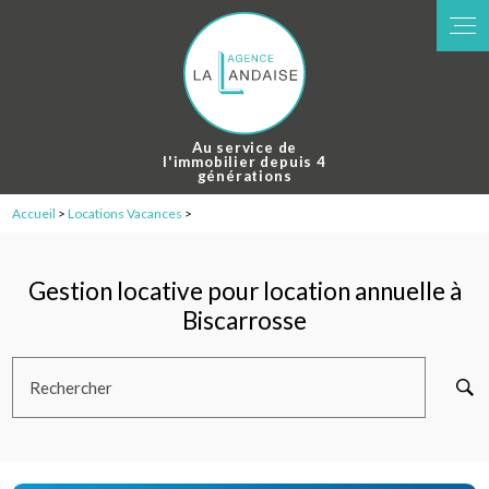
Panneau de gestion des cookies
Au service de
l'immobilier depuis 4
générations
Accueil
>
Locations Vacances
>
Gestion locative pour location annuelle à
Biscarrosse
Rechercher